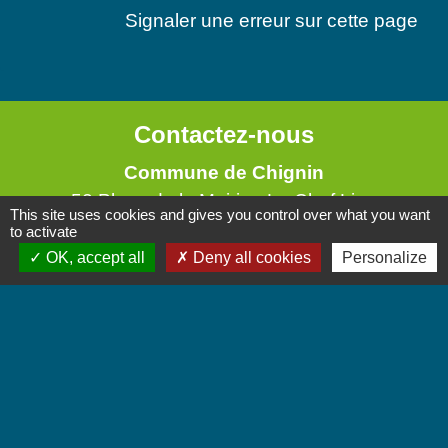
Signaler une erreur sur cette page
Contactez-nous
Commune de Chignin
52 Place de la Mairie - Le Chef Lieu
This site uses cookies and gives you control over what you want
73800 Chignin - FRANCE
to activate
+33 4 79 28 10 12
OK, accept all
Deny all cookies
Personalize
Contact par formulaire
Accueil du public
Lundi et Jeudi de 16h à 19h.
Vendredi de 9h à 12h.