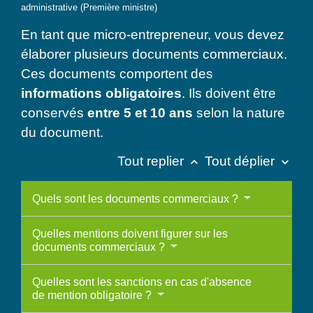
administrative (Première ministre)
En tant que micro-entrepreneur, vous devez
élaborer plusieurs documents commerciaux.
Ces documents comportent des
informations obligatoires
. Ils doivent être
conservés
entre 5 et 10 ans
selon la nature
du document.
Tout replier
Tout déplier
keyboard_arrow_up
keyboard_arrow_down
Quels sont les documents commerciaux ?
Quelles mentions doivent figurer sur les
documents commerciaux ?
Quelles sont les sanctions en cas d'absence
de mention obligatoire ?