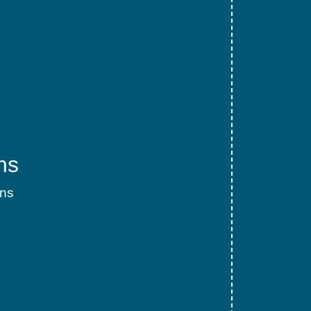
ns
ons