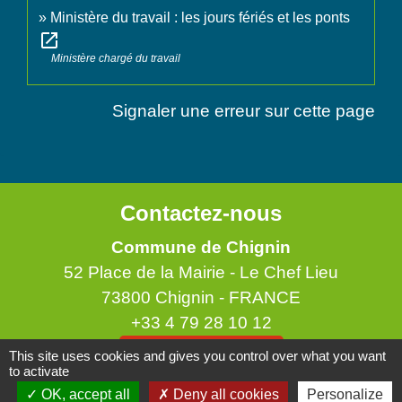
Ministère du travail : les jours fériés et les ponts
open_in_new
Ministère chargé du travail
Signaler une erreur sur cette page
Contactez-nous
Commune de Chignin
52 Place de la Mairie - Le Chef Lieu
73800 Chignin - FRANCE
+33 4 79 28 10 12
Contact par formulaire
This site uses cookies and gives you control over what you want
to activate
OK, accept all
Deny all cookies
Personalize