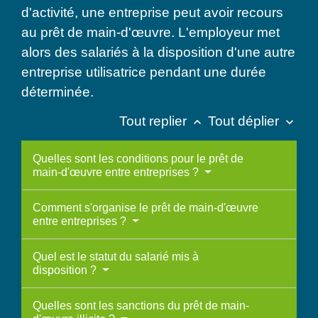
d'activité, une entreprise peut avoir recours
au prêt de main-d'œuvre. L'employeur met
alors des salariés à la disposition d'une autre
entreprise utilisatrice pendant une durée
déterminée.
Tout replier
Tout déplier
keyboard_arrow_up
keyboard_arrow_down
Quelles sont les conditions pour le prêt de
main-d'œuvre entre entreprises ?
Comment s'organise le prêt de main-d'œuvre
entre entreprises ?
Quel est le statut du salarié mis à
disposition ?
Quelles sont les sanctions du prêt de main-