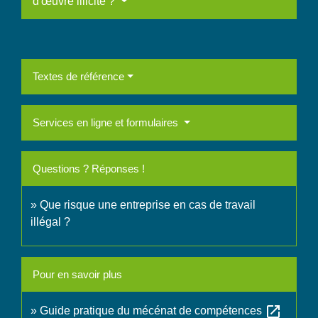
d'œuvre illicite ?
Textes de référence
Services en ligne et formulaires
Questions ? Réponses !
Que risque une entreprise en cas de travail
illégal ?
Pour en savoir plus
open_in_new
Guide pratique du mécénat de compétences