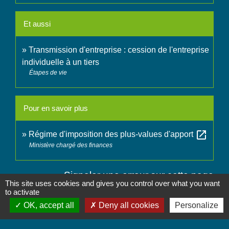
Et aussi
Transmission d'entreprise : cession de l'entreprise
individuelle à un tiers
Étapes de vie
Pour en savoir plus
open_in_new
Régime d'imposition des plus-values d'apport
Ministère chargé des finances
Signaler une erreur sur cette page
This site uses cookies and gives you control over what you want
to activate
OK, accept all
Deny all cookies
Personalize