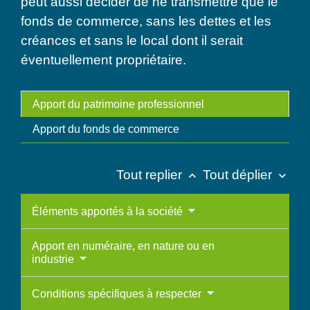
peut aussi décider de ne transmettre que le
fonds de commerce, sans les dettes et les
créances et sans le local dont il serait
éventuellement propriétaire.
Apport du patrimoine professionnel
Apport du fonds de commerce
Tout replier
Tout déplier
keyboard_arrow_up
keyboard_arrow_down
Éléments apportés à la société
Apport en numéraire, en nature ou en
industrie
Conditions spécifiques à respecter