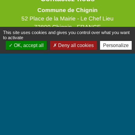
Commune de Chignin
52 Place de la Mairie - Le Chef Lieu
73800 Chignin - FRANCE
This site uses cookies and gives you control over what you want
+33 4 79 28 10 12
to activate
OK, accept all
Deny all cookies
Personalize
Contact par formulaire
Accueil du public
Lundi et Jeudi de 16h à 19h.
Vendredi de 9h à 12h.
Liens
Communauté de Communes Coeur de Savoie