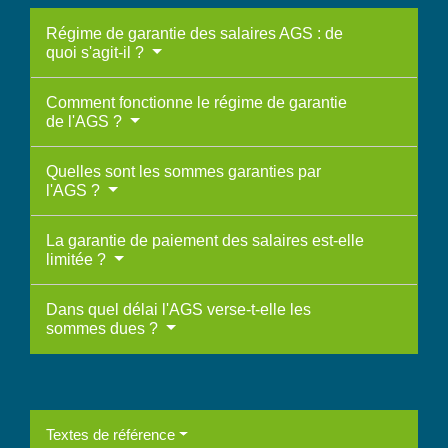
Régime de garantie des salaires AGS : de
quoi s'agit-il ?
Comment fonctionne le régime de garantie
de l'AGS ?
Quelles sont les sommes garanties par
l'AGS ?
La garantie de paiement des salaires est-elle
limitée ?
Dans quel délai l'AGS verse-t-elle les
sommes dues ?
Textes de référence