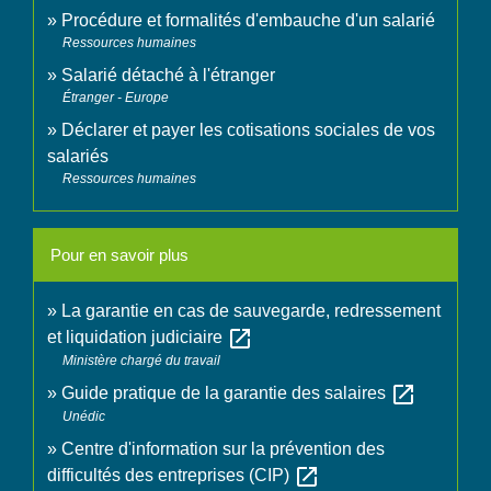
Procédure et formalités d'embauche d'un salarié
Ressources humaines
Salarié détaché à l'étranger
Étranger - Europe
Déclarer et payer les cotisations sociales de vos
salariés
Ressources humaines
Pour en savoir plus
La garantie en cas de sauvegarde, redressement
open_in_new
et liquidation judiciaire
Ministère chargé du travail
open_in_new
Guide pratique de la garantie des salaires
Unédic
Centre d'information sur la prévention des
open_in_new
difficultés des entreprises (CIP)