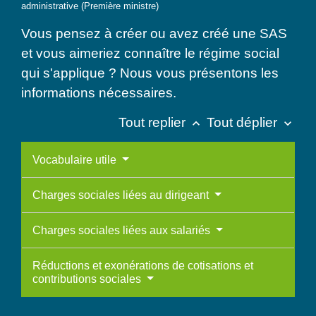
administrative (Première ministre)
Vous pensez à créer ou avez créé une SAS
et vous aimeriez connaître le régime social
qui s'applique ? Nous vous présentons les
informations nécessaires.
Tout replier
Tout déplier
keyboard_arrow_up
keyboard_arrow_down
Vocabulaire utile
Charges sociales liées au dirigeant
Charges sociales liées aux salariés
Réductions et exonérations de cotisations et
contributions sociales