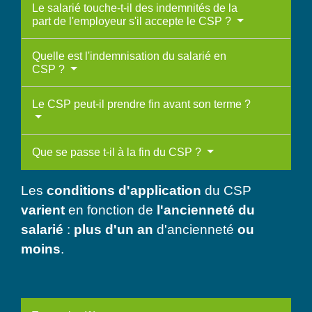
Le salarié touche-t-il des indemnités de la
part de l'employeur s'il accepte le CSP ?
Quelle est l'indemnisation du salarié en
CSP ?
Le CSP peut-il prendre fin avant son terme ?
Que se passe t-il à la fin du CSP ?
Les
conditions d'application
du CSP
varient
en fonction de
l'ancienneté du
salarié
:
plus d'un an
d'ancienneté
ou
moins
.