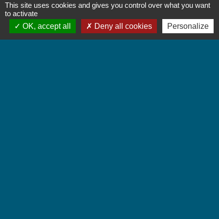
This site uses cookies and gives you control over what you want
Signaler une erreur sur cette page
to activate
OK, accept all
Deny all cookies
Personalize
Contactez-nous
Commune de Chignin
52 Place de la Mairie - Le Chef Lieu
73800 Chignin - FRANCE
+33 4 79 28 10 12
Contact par formulaire
Accueil du public
Lundi et Jeudi de 16h à 19h.
Vendredi de 9h à 12h.