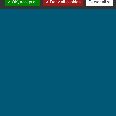
OK, accept all
Deny all cookies
Personalize
Accueil du public
Lundi et Jeudi de 16h à 19h.
Vendredi de 9h à 12h.
Liens
Communauté de Communes Coeur de Savoie
Jumelages
Villarbasse - Italie
Mentions légales
-
Politique de confidentialité
-
Accessibilité
-
Plan du site
-