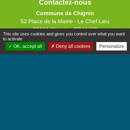
Contactez-nous
Commune de Chignin
52 Place de la Mairie - Le Chef Lieu
73800 Chignin - FRANCE
This site uses cookies and gives you control over what you want
+33 4 79 28 10 12
to activate
OK, accept all
Deny all cookies
Personalize
Contact par formulaire
Accueil du public
Lundi et Jeudi de 16h à 19h.
Vendredi de 9h à 12h.
Liens