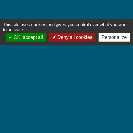
This site uses cookies and gives you control over what you want
Contactez-nous
to activate
OK, accept all
Deny all cookies
Personalize
Commune de Chignin
52 Place de la Mairie - Le Chef Lieu
73800 Chignin - FRANCE
+33 4 79 28 10 12
Contact par formulaire
Accueil du public
Lundi et Jeudi de 16h à 19h.
Vendredi de 9h à 12h.