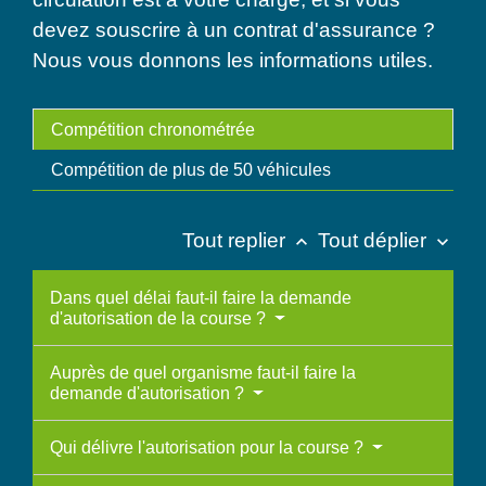
devez souscrire à un contrat d'assurance ?
Nous vous donnons les informations utiles.
Compétition chronométrée
Compétition de plus de 50 véhicules
Tout replier
Tout déplier
keyboard_arrow_up
keyboard_arrow_down
Dans quel délai faut-il faire la demande
d'autorisation de la course ?
Auprès de quel organisme faut-il faire la
demande d'autorisation ?
Qui délivre l'autorisation pour la course ?