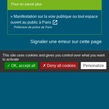
Pour en savoir plus
Manifestation sur la voie publique ou tout espace
open_in_new
ouvert au public à Paris
Préfecture de police de Paris
Signaler une erreur sur cette page
This site uses cookies and gives you control over what you want
to activate
OK, accept all
Deny all cookies
Personalize
Contactez-nous
Commune de Chignin
52 Place de la Mairie - Le Chef Lieu
73800 Chignin - FRANCE
+33 4 79 28 10 12
Contact par formulaire