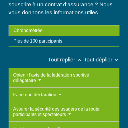
souscrire à un contrat d'assurance ? Nous
vous donnons les informations utiles.
Chronométrée
Plus de 100 participants
Tout replier
Tout déplier
keyboard_arrow_up
keyboard_arrow_down
Obtenir l'avis de la fédération sportive
délégataire
Faire une déclaration
Assurer la sécurité des usagers de la route,
participants et spectateurs