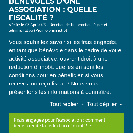
BÉNÉVOLES D'UNE
ASSOCIATION : QUELLE
FISCALITÉ ?
Vérifié le 03 Apr 2023 - Direction de l'information légale et
administrative (Première ministre)
Vous souhaitez savoir si les frais engagés,
en tant que bénévole dans le cadre de votre
activité associative, ouvrent droit à une
réduction d'impôt, quelles en sont les
conditions pour en bénéficier, si vous
recevez un reçu fiscal ? Nous vous
présentons les informations à connaître.
Tout replier
Tout déplier
keyboard_arrow_up
keyboard_arrow_down
Frais engagés pour l'association : comment
bénéficier de la réduction d'impôt ?