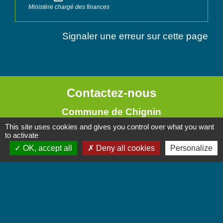
Ministère chargé des finances
Signaler une erreur sur cette page
Contactez-nous
Commune de Chignin
52 Place de la Mairie - Le Chef Lieu
This site uses cookies and gives you control over what you want
to activate
73800 Chignin - FRANCE
OK, accept all
Deny all cookies
Personalize
+33 4 79 28 10 12
Contact par formulaire
Accueil du public
Lundi et Jeudi de 16h à 19h.