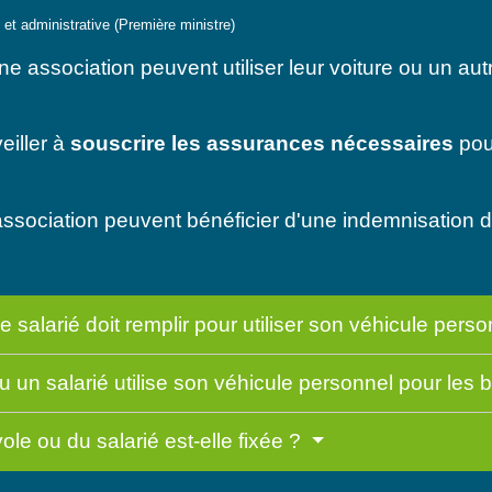
e et administrative (Première ministre)
une association peuvent utiliser leur voiture ou un au
eiller à
souscrire les assurances nécessaires
pou
ssociation peuvent bénéficier d'une indemnisation de
e salarié doit remplir pour utiliser son véhicule pers
 un salarié utilise son véhicule personnel pour les 
e ou du salarié est-elle fixée ?