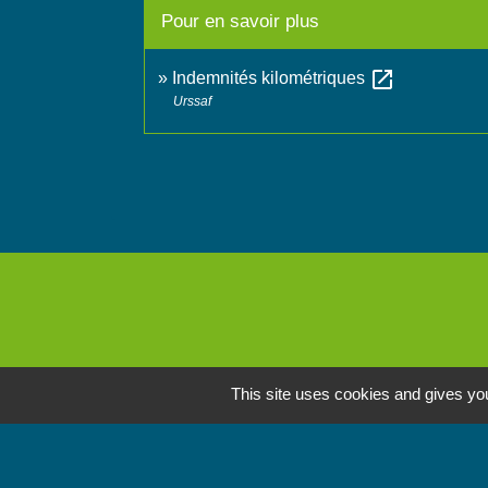
Pour en savoir plus
open_in_new
Indemnités kilométriques
Urssaf
This site uses cookies and gives you