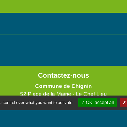
Contactez-nous
Commune de Chignin
52 Place de la Mairie - Le Chef Lieu
73800 Chignin - FRANCE
 control over what you want to activate
OK, accept all
+33 4 79 28 10 12
Contact par formulaire