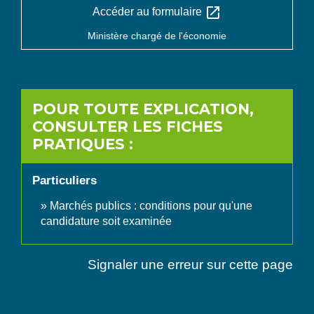
open_in_new
Accéder au formulaire
Ministère chargé de l'économie
POUR TOUTE EXPLICATION,
CONSULTER LES FICHES
PRATIQUES :
Particuliers
Marchés publics : conditions pour qu'une
candidature soit examinée
Signaler une erreur sur cette page