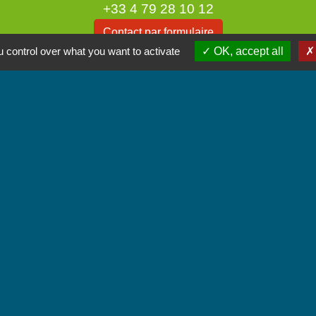
+33 4 79 28 10 12
Contact par formulaire
 control over what you want to activate
OK, accept all
Accueil du public
Lundi et Jeudi de 16h à 19h.
Vendredi de 9h à 12h.
iens
unes Coeur de Savoie
tique de confidentialité
-
Accessibilité
-
Plan du site