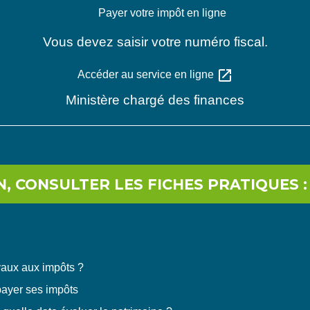
Payer votre impôt en ligne
Vous devez saisir votre numéro fiscal.
open_in_new
Accéder au service en ligne
Ministère chargé des finances
, CONSULTER LES FICHES PRATIQUES :
vaux aux impôts ?
payer ses impôts