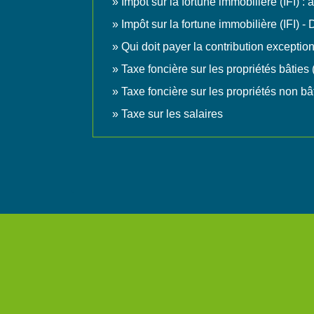
Impôt sur la fortune immobilière (IFI) :
Impôt sur la fortune immobilière (IFI) -
Qui doit payer la contribution exceptio
Taxe foncière sur les propriétés bâties
Taxe foncière sur les propriétés non b
Taxe sur les salaires