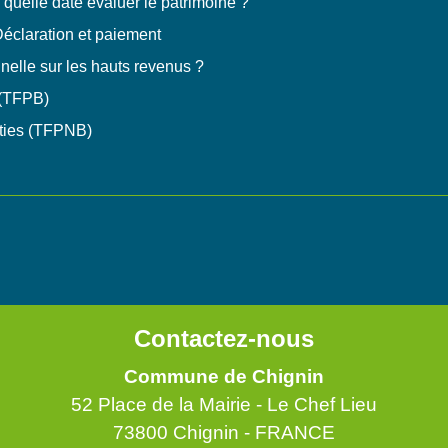
 à quelle date évaluer le patrimoine ?
 Déclaration et paiement
nnelle sur les hauts revenus ?
 (TFPB)
âties (TFPNB)
Contactez-nous
Commune de Chignin
52 Place de la Mairie - Le Chef Lieu
73800 Chignin - FRANCE