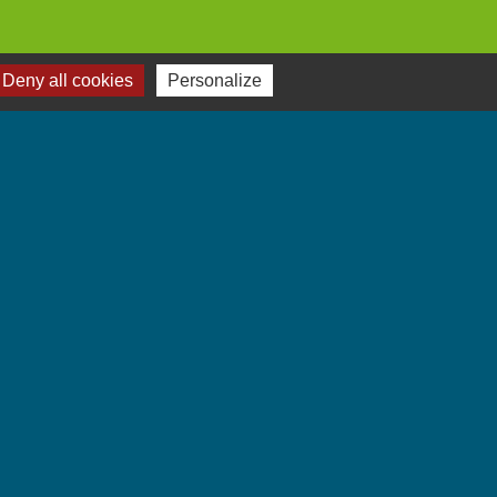
Deny all cookies
Personalize
Jumelages
Villarbasse - Italie
-
Gestion des cookies