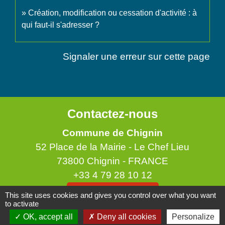
Création, modification ou cessation d'activité : à
qui faut-il s'adresser ?
Signaler une erreur sur cette page
Contactez-nous
Commune de Chignin
52 Place de la Mairie - Le Chef Lieu
73800 Chignin - FRANCE
+33 4 79 28 10 12
Contact par formulaire
This site uses cookies and gives you control over what you want
to activate
OK, accept all
Deny all cookies
Personalize
Accueil du public