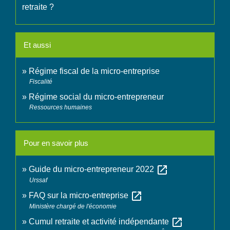
retraite ?
Et aussi
Régime fiscal de la micro-entreprise
Fiscalité
Régime social du micro-entrepreneur
Ressources humaines
Pour en savoir plus
open_in_new
Guide du micro-entrepreneur 2022
Urssaf
open_in_new
FAQ sur la micro-entreprise
Ministère chargé de l'économie
open_in_new
Cumul retraite et activité indépendante