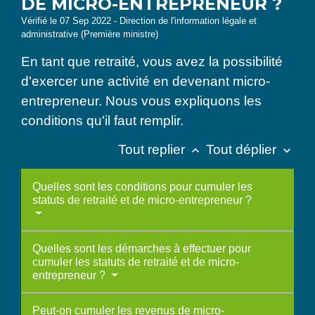
DE MICRO-ENTREPRENEUR ?
Vérifié le 07 Sep 2022 - Direction de l'information légale et
administrative (Première ministre)
En tant que retraité, vous avez la possibilité
d'exercer une activité en devenant micro-
entrepreneur. Nous vous expliquons les
conditions qu'il faut remplir.
Tout replier
Tout déplier
keyboard_arrow_up
keyboard_arrow_down
Quelles sont les conditions pour cumuler les
statuts de retraité et de micro-entrepreneur ?
Quelles sont les démarches à effectuer pour
cumuler les statuts de retraité et de micro-
entrepreneur ?
Peut-on cumuler les revenus de micro-