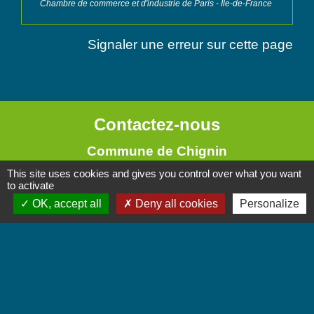
Chambre de commerce et d'industrie de Paris - Île-de-France
Signaler une erreur sur cette page
Contactez-nous
Commune de Chignin
52 Place de la Mairie - Le Chef Lieu
This site uses cookies and gives you control over what you want
to activate
73800 Chignin - FRANCE
OK, accept all
Deny all cookies
Personalize
+33 4 79 28 10 12
Contact par formulaire
Accueil du public
Lundi et Jeudi de 16h à 19h.
Vendredi de 9h à 12h.