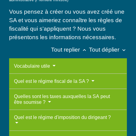
Vous pensez à créer ou vous avez créé une
SA et vous aimeriez connaître les règles de
fiscalité qui s'appliquent ? Nous vous
présentons les informations nécessaires.
Tout replier
Tout déplier
keyboard_arrow_up
keyboard_arrow_down
Vocabulaire utile
Quel est le régime fiscal de la SA ?
Quelles sont les taxes auxquelles la SA peut
être soumise ?
Quel est le régime d'imposition du dirigeant ?