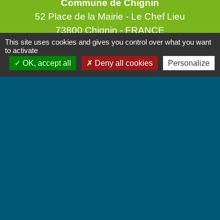
Commune de Chignin
52 Place de la Mairie - Le Chef Lieu
73800 Chignin - FRANCE
This site uses cookies and gives you control over what you want
+33 4 79 28 10 12
to activate
Contact par formulaire
OK, accept all
Deny all cookies
Personalize
Accueil du public
Lundi et Jeudi de 16h à 19h.
Vendredi de 9h à 12h.
Liens
Communauté de Communes Coeur de Savoie