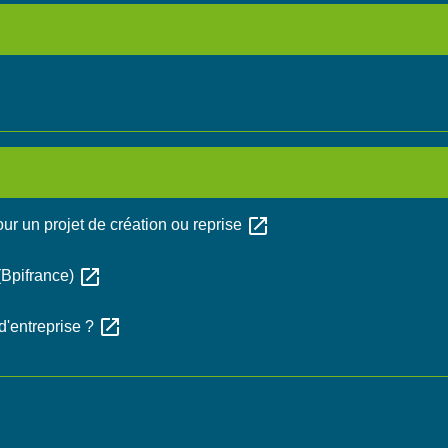
open_in_new
ur un projet de création ou reprise
open_in_new
(Bpifrance)
open_in_new
d'entreprise ?