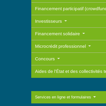
Financement participatif (crowdfun
Investisseurs
Financement solidaire
Microcrédit professionnel
Concours
Aides de l'État et des collectivités t
Services en ligne et formulaires