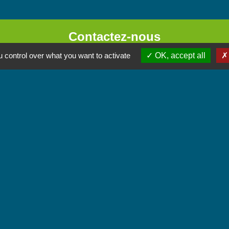
Contactez-nous
Commune de Chignin
 control over what you want to activate
OK, accept all
52 Place de la Mairie - Le Chef Lieu
73800 Chignin - FRANCE
+33 4 79 28 10 12
Contact par formulaire
Accueil du public
Lundi et Jeudi de 16h à 19h.
Vendredi de 9h à 12h.