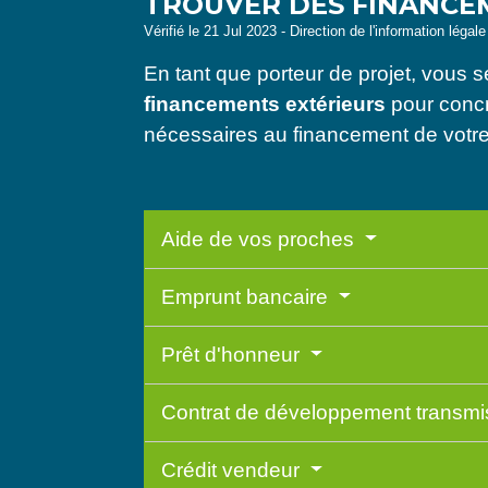
TROUVER DES FINANCEM
Vérifié le 21 Jul 2023 - Direction de l'information légal
En tant que porteur de projet, vous
financements extérieurs
pour concr
nécessaires au financement de votre 
Aide de vos proches
Emprunt bancaire
Prêt d'honneur
Contrat de développement transm
Crédit vendeur