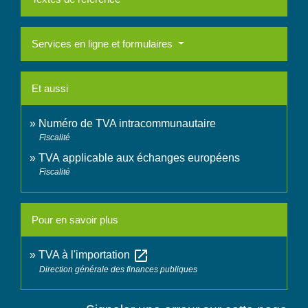
Services en ligne et formulaires
Et aussi
Numéro de TVA intracommunautaire
Fiscalité
TVA applicable aux échanges européens
Fiscalité
Pour en savoir plus
open_in_new
TVA à l'importation
Direction générale des finances publiques