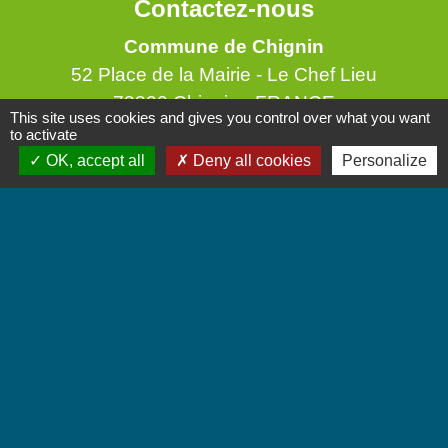
Contactez-nous
Commune de Chignin
52 Place de la Mairie - Le Chef Lieu
73800 Chignin - FRANCE
This site uses cookies and gives you control over what you want
+33 4 79 28 10 12
to activate
OK, accept all
Deny all cookies
Personalize
Contact par formulaire
Accueil du public
Lundi et Jeudi de 16h à 19h.
Vendredi de 9h à 12h.
Liens