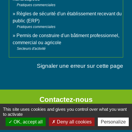
Pratiques commerciales
Règles de sécurité d'un établissement recevant du
public (ERP)
Pratiques commerciales
Permis de construire d'un bâtiment professionnel,
commercial ou agricole
Secteurs d'activité
Signaler une erreur sur cette page
Contactez-nous
This site uses cookies and gives you control over what you want
Commune de Chignin
to activate
52 Place de la Mairie - Le Chef Lieu
OK, accept all
Deny all cookies
Personalize
73800 Chignin - FRANCE