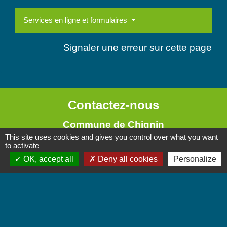
Services en ligne et formulaires
Signaler une erreur sur cette page
Contactez-nous
Commune de Chignin
This site uses cookies and gives you control over what you want
52 Place de la Mairie - Le Chef Lieu
to activate
73800 Chignin - FRANCE
OK, accept all
Deny all cookies
Personalize
+33 4 79 28 10 12
Contact par formulaire
Accueil du public
Lundi et Jeudi de 16h à 19h.