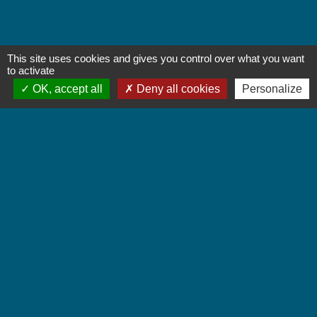
This site uses cookies and gives you control over what you want
Contactez-nous
to activate
OK, accept all
Deny all cookies
Personalize
Commune de Chignin
52 Place de la Mairie - Le Chef Lieu
73800 Chignin - FRANCE
+33 4 79 28 10 12
Contact par formulaire
Accueil du public
Lundi et Jeudi de 16h à 19h.
Vendredi de 9h à 12h.