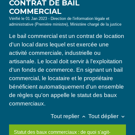
CONTRAT DE BAIL
COMMERCIAL
Vérifié le 01 Jan 2023 - Direction de l'information légale et
administrative (Première ministre), Ministère chargé de la justice
Le bail commercial est un contrat de location
d'un local dans lequel est exercée une
activité commerciale, industrielle ou
artisanale. Le local doit servir à l'exploitation
d'un fonds de commerce. En signant un bail
commercial, le locataire et le propriétaire
bénéficient automatiquement d'un ensemble
de règles qu'on appelle le statut des baux
commerciaux.
Tout replier
Tout déplier
keyboard_arrow_up
keyboard_arrow_down
Statut des baux commerciaux : de quoi s'agit-