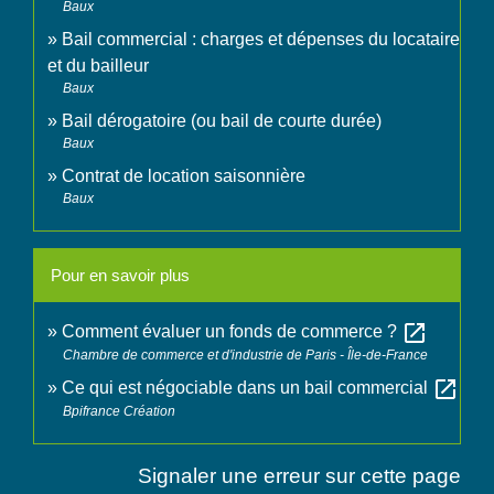
Baux
Bail commercial : charges et dépenses du locataire
et du bailleur
Baux
Bail dérogatoire (ou bail de courte durée)
Baux
Contrat de location saisonnière
Baux
Pour en savoir plus
open_in_new
Comment évaluer un fonds de commerce ?
Chambre de commerce et d'industrie de Paris - Île-de-France
open_in_new
Ce qui est négociable dans un bail commercial
Bpifrance Création
Signaler une erreur sur cette page