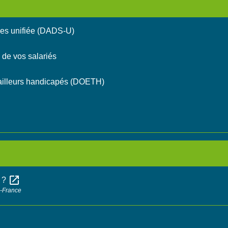
les unifiée (DADS-U)
s de vos salariés
availleurs handicapés (DOETH)
open_in_new
s ?
e-France