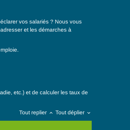
éclarer vos salariés ? Nous vous
s'adresser et les démarches à
emploie.
die, etc.) et de calculer les taux de
Tout replier
Tout déplier
keyboard_arrow_up
keyboard_arrow_down