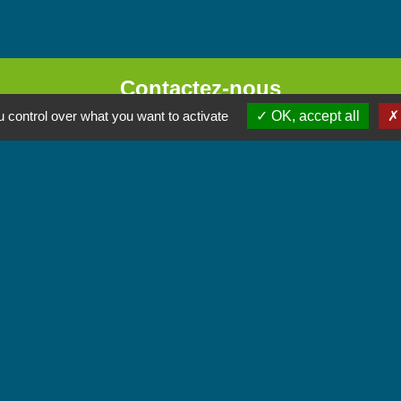
Contactez-nous
 control over what you want to activate
OK, accept all
Commune de Chignin
52 Place de la Mairie - Le Chef Lieu
73800 Chignin - FRANCE
+33 4 79 28 10 12
Contact par formulaire
Accueil du public
Lundi et Jeudi de 16h à 19h.
Vendredi de 9h à 12h.