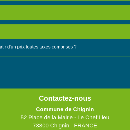
tir d'un prix toutes taxes comprises ?
Contactez-nous
Commune de Chignin
52 Place de la Mairie - Le Chef Lieu
73800 Chignin - FRANCE