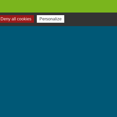
Deny all cookies
Personalize
Jumelages
Villarbasse - Italie
-
Gestion des cookies