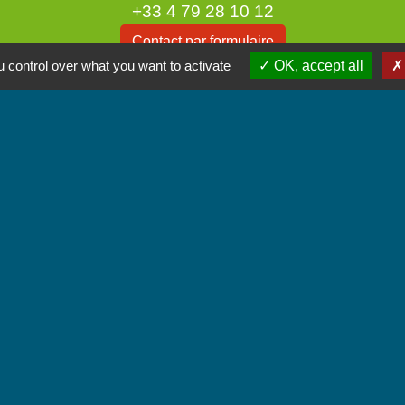
+33 4 79 28 10 12
Contact par formulaire
 control over what you want to activate
OK, accept all
Accueil du public
Lundi et Jeudi de 16h à 19h.
Vendredi de 9h à 12h.
iens
unes Coeur de Savoie
tique de confidentialité
-
Accessibilité
-
Plan du site