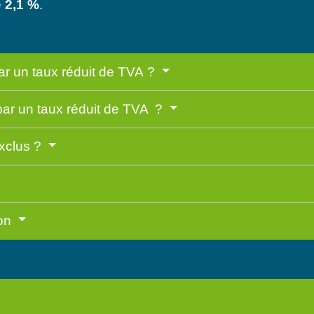
e
2,1 %
.
ar un taux réduit de TVA ?
par un taux réduit de TVA ?
exclus ?
ion