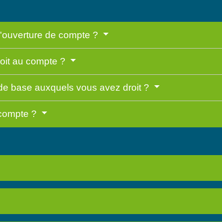
 d'ouverture de compte ?
oit au compte ?
 de base auxquels vous avez droit ?
 compte ?