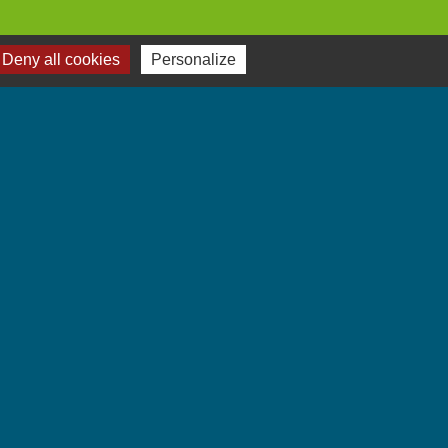
Deny all cookies
Personalize
Jumelages
Villarbasse - Italie
-
Gestion des cookies