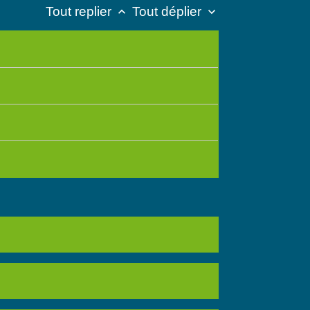
Tout replier
Tout déplier
keyboard_arrow_up
keyboard_arrow_down