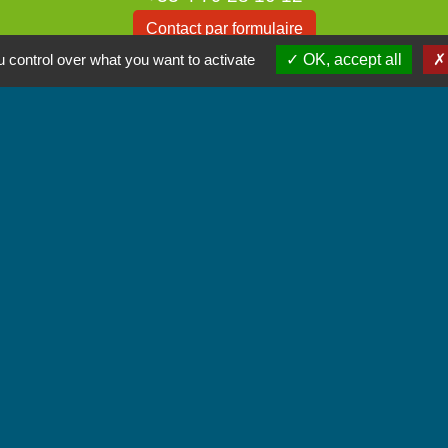
Contact par formulaire
 control over what you want to activate
OK, accept all
Accueil du public
Lundi et Jeudi de 16h à 19h.
Vendredi de 9h à 12h.
iens
unes Coeur de Savoie
tique de confidentialité
-
Accessibilité
-
Plan du site