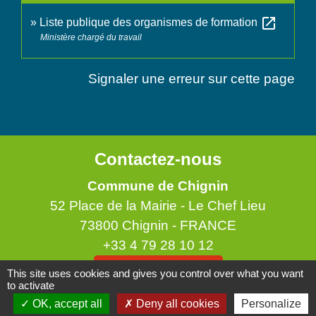
open_in_new
Liste publique des organismes de formation
Ministère chargé du travail
Signaler une erreur sur cette page
Contactez-nous
Commune de Chignin
52 Place de la Mairie - Le Chef Lieu
73800 Chignin - FRANCE
+33 4 79 28 10 12
Contact par formulaire
This site uses cookies and gives you control over what you want
to activate
OK, accept all
Deny all cookies
Personalize
Accueil du public