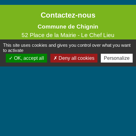
Contactez-nous
Commune de Chignin
52 Place de la Mairie - Le Chef Lieu
73800 Chignin - FRANCE
This site uses cookies and gives you control over what you want
to activate
+33 4 79 28 10 12
OK, accept all
Deny all cookies
Personalize
Contact par formulaire
Accueil du public
Lundi et Jeudi de 16h à 19h.
Vendredi de 9h à 12h.