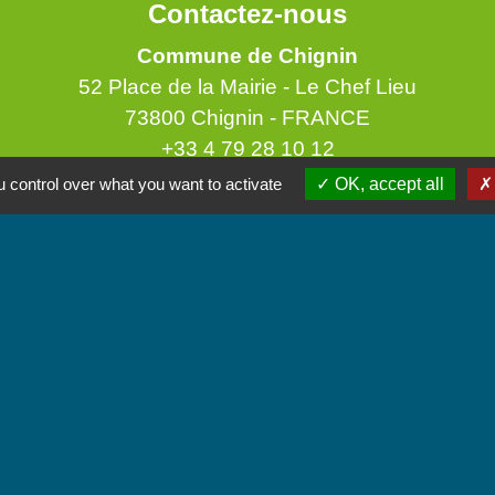
Contactez-nous
Commune de Chignin
52 Place de la Mairie - Le Chef Lieu
73800 Chignin - FRANCE
+33 4 79 28 10 12
 control over what you want to activate
OK, accept all
Contact par formulaire
Accueil du public
Lundi et Jeudi de 16h à 19h.
Vendredi de 9h à 12h.
iens