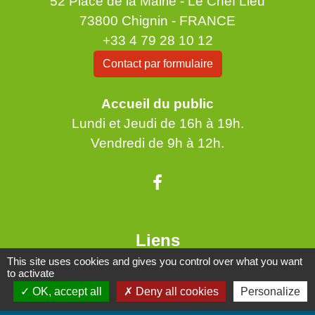
52 Place de la Mairie - Le Chef Lieu
73800 Chignin - FRANCE
+33 4 79 28 10 12
Contact par formulaire
Accueil du public
Lundi et Jeudi de 16h à 19h.
Vendredi de 9h à 12h.
Liens
This site uses cookies and gives you control over what you want
Communauté de Communes Coeur de Savoie
to activate
OK, accept all
Deny all cookies
Personalize
Jumelages