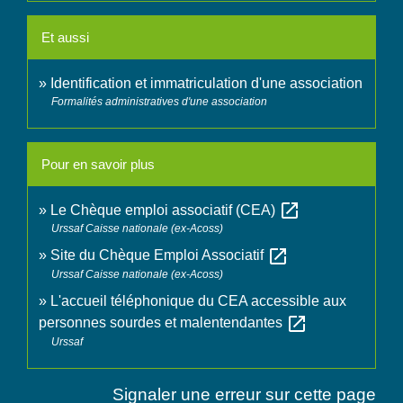
Et aussi
Identification et immatriculation d'une association
Formalités administratives d'une association
Pour en savoir plus
open_in_new
Le Chèque emploi associatif (CEA)
Urssaf Caisse nationale (ex-Acoss)
open_in_new
Site du Chèque Emploi Associatif
Urssaf Caisse nationale (ex-Acoss)
L'accueil téléphonique du CEA accessible aux
open_in_new
personnes sourdes et malentendantes
Urssaf
Signaler une erreur sur cette page