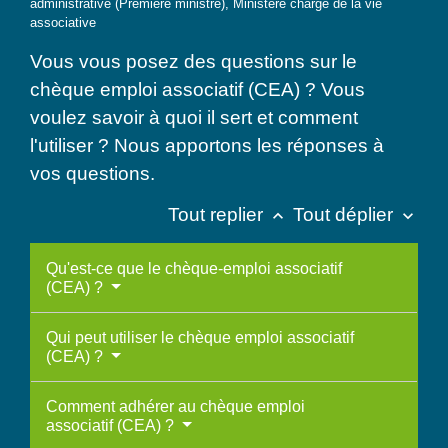
administrative (Première ministre), Ministère chargé de la vie
associative
Vous vous posez des questions sur le
chèque emploi associatif (CEA) ? Vous
voulez savoir à quoi il sert et comment
l'utiliser ? Nous apportons les réponses à
vos questions.
Tout replier
Tout déplier
keyboard_arrow_up
keyboard_arrow_down
Qu'est-ce que le chèque-emploi associatif
(CEA) ?
Qui peut utiliser le chèque emploi associatif
(CEA) ?
Comment adhérer au chèque emploi
associatif (CEA) ?