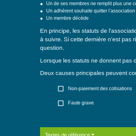
Un de ses membres ne remplit plus une cond
Un adhérent souhaite quitter l'association
Un membre décède
En principe, les statuts de l'associat
à suivre. Si cette dernière n'est pas
question.
Lorsque les statuts ne donnent pas de
Deux causes principales peuvent con
check_box_outline_blank
Non-paiement des cotisations
check_box_outline_blank
Faute grave
Textes de référence