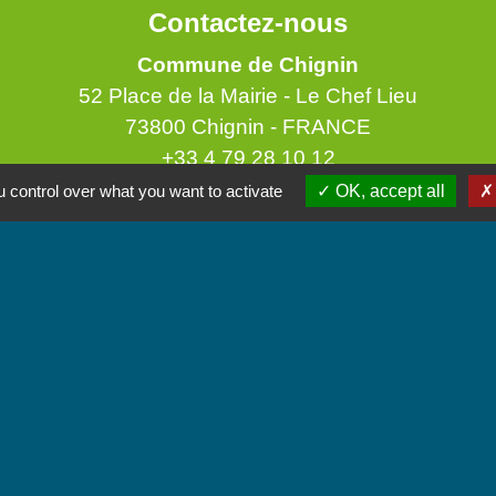
Contactez-nous
Commune de Chignin
52 Place de la Mairie - Le Chef Lieu
73800 Chignin - FRANCE
+33 4 79 28 10 12
 control over what you want to activate
OK, accept all
Contact par formulaire
Accueil du public
Lundi et Jeudi de 16h à 19h.
Vendredi de 9h à 12h.
iens