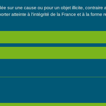
ée sur une cause ou pour un objet illicite, contraire
orter atteinte à l'intégrité de la France et à la form