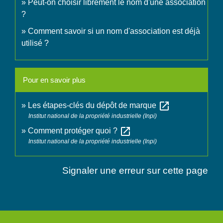
Peut-on choisir librement le nom d'une association
?
Comment savoir si un nom d'association est déjà
utilisé ?
Pour en savoir plus
open_in_new
Les étapes-clés du dépôt de marque
Institut national de la propriété industrielle (Inpi)
open_in_new
Comment protéger quoi ?
Institut national de la propriété industrielle (Inpi)
Signaler une erreur sur cette page