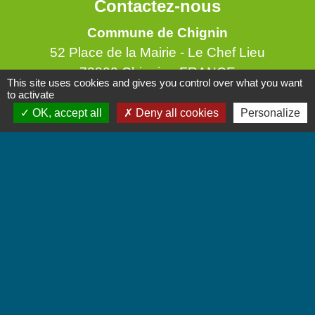
Contactez-nous
Commune de Chignin
52 Place de la Mairie - Le Chef Lieu
73800 Chignin - FRANCE
This site uses cookies and gives you control over what you want
+33 4 79 28 10 12
to activate
OK, accept all
Deny all cookies
Personalize
Contact par formulaire
Accueil du public
Lundi et Jeudi de 16h à 19h.
Vendredi de 9h à 12h.
Liens