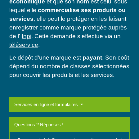
économique
et que son
nom
est celui sous
lequel elle
commercialise ses produits ou
services
, elle peut le protéger en les faisant
enregistrer comme marque protégée auprès
de l'
Inpi
. Cette demande s'effectue via un
téléservice
.
Le dépôt d'une marque est
payant
. Son coût
dépend du nombre de classes sélectionnées
pour couvrir les produits et les services.
Services en ligne et formulaires
Questions ? Réponses !