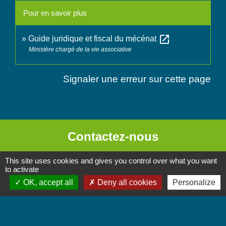
Pour en savoir plus
open_in_new
Guide juridique et fiscal du mécénat
Ministère chargé de la vie associative
Signaler une erreur sur cette page
Contactez-nous
Commune de Chignin
This site uses cookies and gives you control over what you want
52 Place de la Mairie - Le Chef Lieu
to activate
OK, accept all
Deny all cookies
Personalize
73800 Chignin - FRANCE
+33 4 79 28 10 12
Contact par formulaire