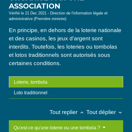
ASSOCIATION
Vérifié le 21 Dec 2021 - Direction de l'information légale et
administrative (Première ministre)
En principe, en dehors de la loterie nationale
et des casinos, les jeux d'argent sont
interdits. Toutefois, les loteries ou tombolas
et lotos traditionnels sont autorisés sous
certaines conditions.
Loterie, tombola
Loto traditionnel
Tout replier
Tout déplier
keyboard_arrow_up
keyboard_arrow_down
Qu'est-ce qu'une loterie ou une tombola ?