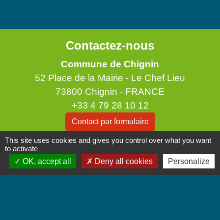
Contactez-nous
Commune de Chignin
52 Place de la Mairie - Le Chef Lieu
73800 Chignin - FRANCE
+33 4 79 28 10 12
Contact par formulaire
This site uses cookies and gives you control over what you want
to activate
Accueil du public
OK, accept all
Deny all cookies
Personalize
Lundi et Jeudi de 16h à 19h.
Vendredi de 9h à 12h.