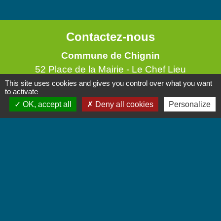
Contactez-nous
Commune de Chignin
52 Place de la Mairie - Le Chef Lieu
73800 Chignin - FRANCE
This site uses cookies and gives you control over what you want
to activate
+33 4 79 28 10 12
OK, accept all
Deny all cookies
Personalize
Contact par formulaire
Accueil du public
Lundi et Jeudi de 16h à 19h.
Vendredi de 9h à 12h.