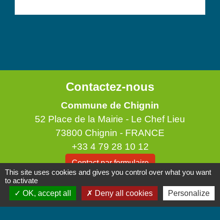
Contactez-nous
Commune de Chignin
52 Place de la Mairie - Le Chef Lieu
73800 Chignin - FRANCE
+33 4 79 28 10 12
Contact par formulaire
This site uses cookies and gives you control over what you want
to activate
Accueil du public
OK, accept all
Deny all cookies
Personalize
Lundi et Jeudi de 16h à 19h.
Vendredi de 9h à 12h.